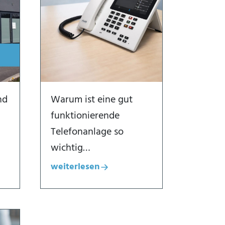
nd
Warum ist eine gut
funktionierende
Telefonanlage so
wichtig…
weiterlesen
Dialogfenster öffnen