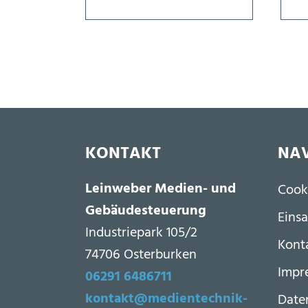
KONTAKT
NAV
Fu
Leinweber Medien- und
Cook
Gebäudesteuerung
Einsa
Industriepark 105/2
Kont
74706 Osterburken
Impr
06291 6486711
kontakt@medientechnik-
Date