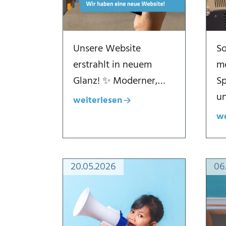
Unsere Website
So
erstrahlt in neuem
m
Glanz! ✨ Moderner,…
Sp
u
weiterlesen
Dialogfenster öffnen
we
Di
20.05.2026
06