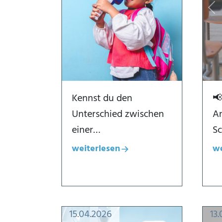
Pr
Kennst du den
📢
Unterschied zwischen
An
einer…
Sc
weiterlesen
we
Dialogfenster öffnen
Di
15.04.2026
13