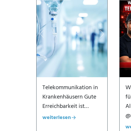
Previous
Next
Telekommunikation in
Wi
Krankenhäusern Gute
f
Erreichbarkeit ist…
A
@
weiterlesen
Dialogfenster öffnen
we
Di