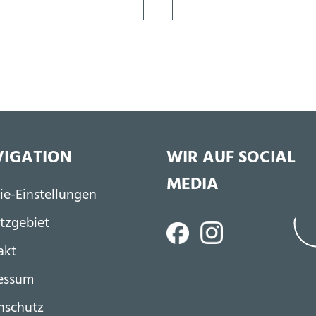
IGATION
WIR AUF SOCIAL
MEDIA
ßzeile
ie-Einstellungen
tzgebiet
akt
essum
nschutz