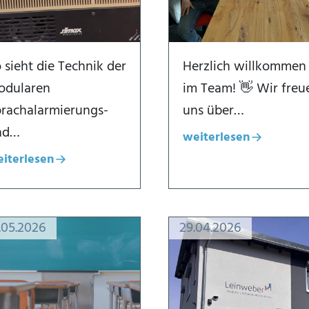
 sieht die Technik der
Herzlich willkommen
odularen
im Team! 👋 Wir freu
rachalarmierungs-
uns über…
nd…
weiterlesen
Dialogfenster öffnen
iterlesen
alogfenster öffnen
.05.2026
29.04.2026