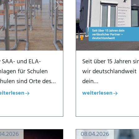
evious
Next
 SAA- und ELA-
Seit über 15 Jahren si
lagen für Schulen
wir deutschlandweit
hulen sind Orte des…
dein…
iterlesen
weiterlesen
alogfenster öffnen
Dialogfenster öffnen
.04.2026
08.04.2026