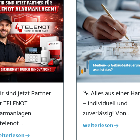
r sind jetzt Partner
🔧 Alles aus einer Ha
ür TELENOT
– individuell und
larmanlagen
zuverlässig! Von…
telenot…
weiterlesen
Dialogfenster öffnen
iterlesen
alogfenster öffnen